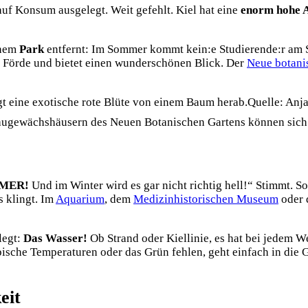
m auf Konsum ausgelegt. Weit gefehlt. Kiel hat eine
enorm hohe A
inem
Park
entfernt: Im Sommer kommt kein:e Studierende:r am Sc
r Förde und bietet einen wunderschönen Blick. Der
Neue botani
Quelle: Anj
chaugewächshäusern des Neuen Botanischen Gartens können sich 
IMMER!
Und im Winter wird es gar nicht richtig hell!“ Stimmt. S
s klingt. Im
Aquarium
, dem
Medizinhistorischen Museum
oder 
legt:
Das Wasser!
Ob Strand oder Kiellinie, es hat bei jedem W
opische Temperaturen oder das Grün fehlen, geht einfach in di
eit