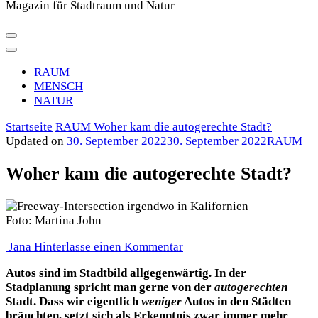
Magazin für Stadtraum und Natur
RAUM
MENSCH
NATUR
Startseite
RAUM
Woher kam die autogerechte Stadt?
Updated on
30. September 2022
30. September 2022
RAUM
Woher kam die autogerechte Stadt?
Foto: Martina John
zu
Jana
Hinterlasse einen Kommentar
Woher
Autos sind im Stadtbild allgegenwärtig. In der
kam
Stadplanung spricht man gerne von der
autogerechten
die
Stadt. Dass wir eigentlich
weniger
Autos in den Städten
autogerechte
bräuchten, setzt sich als Erkenntnis zwar immer mehr
Stadt?